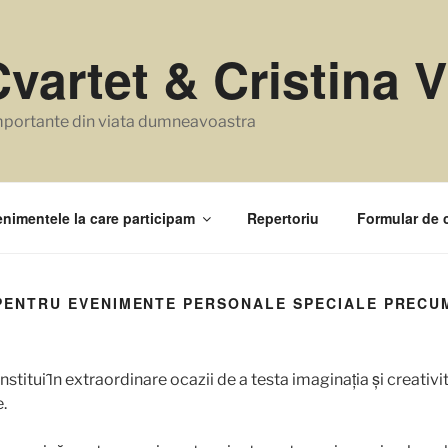
vartet & Cristina V
mportante din viata dumneavoastra
nimentele la care participam
Repertoriu
Formular de 
E PENTRU EVENIMENTE PERSONALE SPECIALE PRECU
titui ȋn extraordinare ocazii de a testa imaginația și creativi
e.