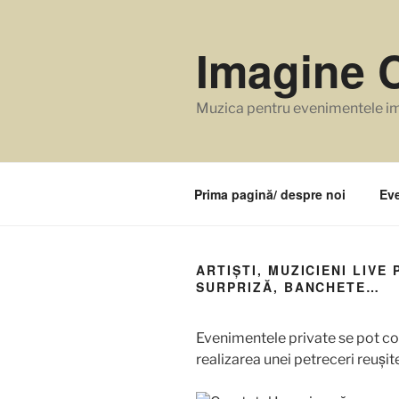
Sari
la
Imagine C
conținut
Muzica pentru evenimentele i
Prima pagină/ despre noi
Eve
ARTIȘTI, MUZICIENI LIV
SURPRIZĂ, BANCHETE…
Evenimentele private se pot cons
realizarea unei petreceri reușit