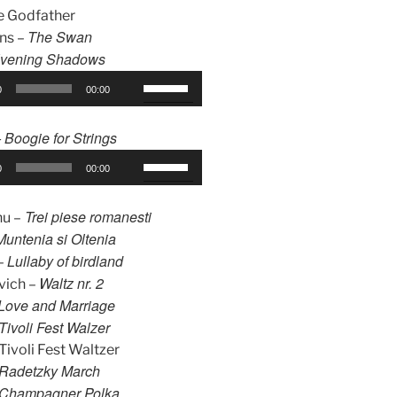
e Godfather
s
The Swan
ns –
t
vening Shadows
e
F
l
0
00:00
o
e
l
s
 Boogie for Strings
o
ă
F
s
g
0
00:00
o
e
e
l
ș
a
Trei piese romanesti
u –
o
t
t
Muntenia si Oltenia
s
e
ă
Lullaby of birdland
–
e
t
s
Waltz nr. 2
vich –
ș
a
u
Love and Marriage
t
s
s
Tivoli Fest Walzer
e
t
/
Tivoli Fest Waltzer
t
e
j
Radetzky March
a
l
o
Champagner Polka
s