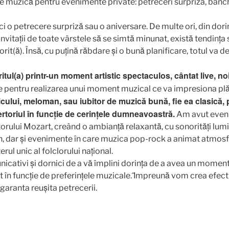
ci o petrecere surpriză sau o aniversare. De multe ori, din dor
invitații de toate vârstele să se simtă minunat, există tendinț
it(ă). Însă, cu puțină răbdare și o bună planificare, totul va 
itul(a) printr-un moment artistic spectaculos, cântat live, n
e pentru realizarea unui moment muzical ce va impresiona plăc
icului, meloman, sau iubitor de muzică bună, fie ea clasică
rtoriul în funcție de cerințele dumneavoastră.
Am avut eveni
ului Mozart, creând o ambianță relaxantă, cu sonorități lumi
an, dar și evenimente în care muzica pop-rock a animat atmosfer
ul unic al folclorului național.
unicativi și dornici de a vă împlini dorința de a avea un momen
 în funcție de preferințele muzicale. Ȋmpreună vom crea efect
 garanta reușita petrecerii.