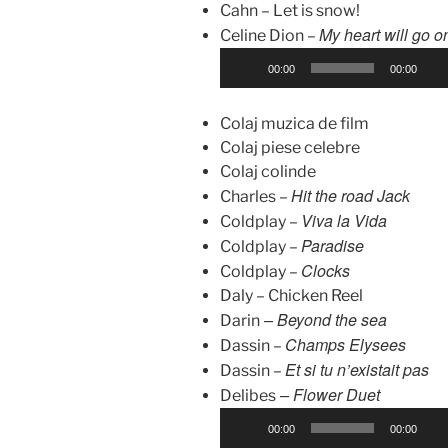
Cahn – Let is snow!
d
My heart will go o
Celine Dion –
i
P
o
00:00
00:00
l
a
Colaj muzica de film
y
Colaj piese celebre
e
Colaj colinde
r
Hit the road Jack
Charles –
a
Viva la Vida
Coldplay –
u
Paradise
Coldplay –
d
Clocks
Coldplay –
i
Daly – Chicken Reel
o
– Beyond the sea
Darin
Champs Elysees
Dassin –
Et si tu n’existait pas
Dassin –
– Flower Duet
Delibes
P
00:00
00:00
l