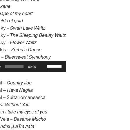
e
s
xane
t
s
p
ape of my heart
e
ă
e
elds of gold
l
g
n
e
Swan Lake Waltz
sky –
e
t
s
The Sleeping Beauty Waltz
sky –
a
r
ă
Flower Waltz
sky –
t
u
g
– Zorba’s Dance
kis
ă
a
e
Bittersweet Symphony
s
 –
m
a
u
ă
F
0
00:00
t
s
r
o
ă
/
i
l
– Country Joe
s
al
j
s
o
– Hava Nagila
u
l
o
a
s
–
s
al
Suita romaneasca
s
u
e
/
or Without You
p
m
ș
j
n’t take my eyes of you
e
i
t
o
Besame Mucho
Vela –
n
c
e
s
indisi „LaTraviata”
t
ș
t