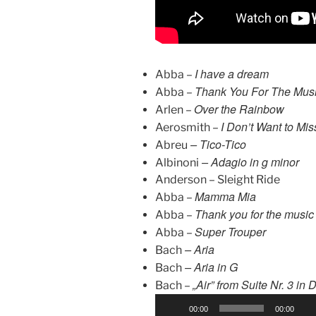
I have a dream
Abba –
Thank You For The Mus
Abba –
Over the Rainbow
Arlen –
I Don’t Want to Mis
Aerosmith –
– Tico-Tico
Abreu
– Adagio in g minor
Albinoni
Anderson – Sleight Ride
Mamma Mia
Abba –
Thank you for the music
Abba –
Super Trouper
Abba –
– Aria
Bach
– Aria in G
Bach
„Air” from Suite Nr. 3 in 
Bach –
P
00:00
00:00