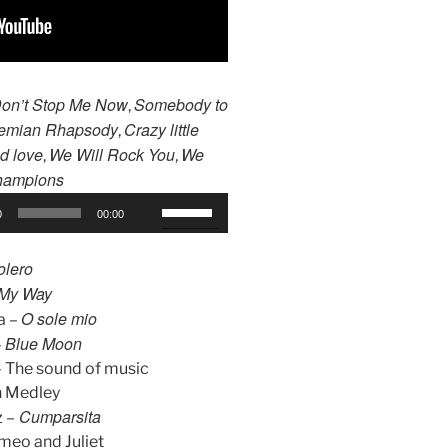
on’t Stop Me Now
Somebody to
,
emian Rhapsody
Crazy little
,
ed love
We Will Rock You
We
,
,
hampions
F
0
00:00
o
l
olero
o
My Way
s
O sole mio
a –
e
Blue Moon
–
ș
 The sound of music
t
 Medley
e
Cumparsita
 –
t
meo and Juliet
a