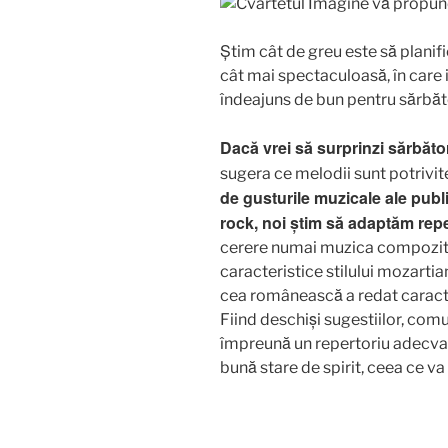
Știm cât de greu este să planifi
cât mai spectaculoasă, în care 
îndeajuns de bun pentru sărbător
Dacă vrei să surprinzi sărbător
sugera ce melodii sunt potrivit
de gusturile muzicale ale publ
rock, noi știm să adaptăm repe
cerere numai muzica compozitor
caracteristice stilului mozarti
cea românească a redat caracter
Fiind deschiși sugestiilor, com
împreună un repertoriu adecvat
bună stare de spirit, ceea ce va