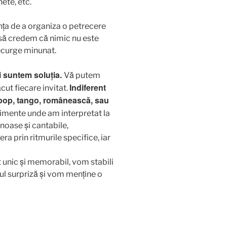
ința de a organiza o petrecere
a să credem că nimic nu este
decurge minunat.
oi suntem soluția.
Vă putem
Indiferent
ut fiecare invitat.
, pop, tango, românească, sau
mente unde am interpretat la
noase și cantabile,
a prin ritmurile specifice, iar
t unic şi memorabil, vom stabili
ul surpriză și vom menține o