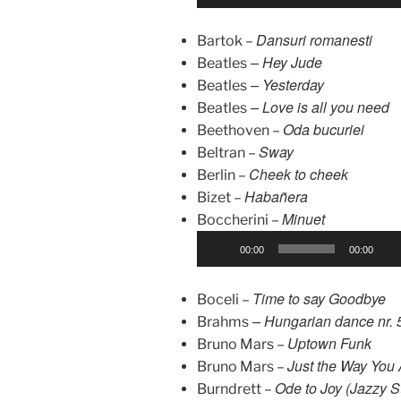
l
a
Dansuri romanesti
Bartok –
y
– Hey Jude
Beatles
e
– Yesterday
Beatles
r
– Love is all you need
Beatles
a
Oda bucuriei
Beethoven –
u
Sway
Beltran –
d
Cheek to cheek
i
Berlin –
Habañera
o
Bizet –
Minuet
Boccherini –
P
00:00
00:00
l
a
Time to say Goodbye
Boceli –
y
– Hungarian dance nr. 
Brahms
e
Uptown Funk
Bruno Mars –
r
Just the Way You 
Bruno Mars –
a
Ode to Joy (Jazzy S
Burndrett –
u